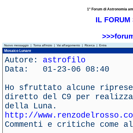
1° Forum di Astronomia amator
IL FORUM 
>>>forum
Nuovo messaggio
|
Torna all'inizio
|
Vai all'argomento
|
Ricerca
|
Entra
Mosaico Lunare
Autore:
astrofilo
Data: 01-23-06 08:40
Ho sfruttato alcune riprese
diretto del C9 per realizza
della Luna.
http://www.renzodelrosso.co
Commenti e critiche come al